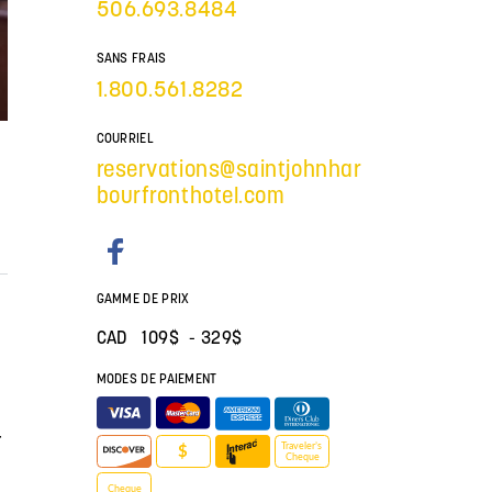
506.693.8484
SANS FRAIS
1.800.561.8282
COURRIEL
reservations@saintjohnhar
bourfronthotel.com
GAMME DE PRIX
CAD 109$ - 329$
MODES DE PAIEMENT
r
Traveler’s
$
Cheque
Cheque