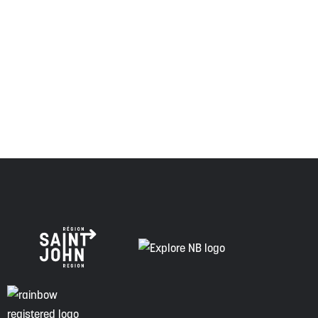
Envision Saint John : L'organisme de croissance régionale
respecte les anciens, passés et présents, et les
descendants de ce territoire, et s'engage à poursuivre sur
la voie de la vérité, de la collaboration et de la
réconciliation.