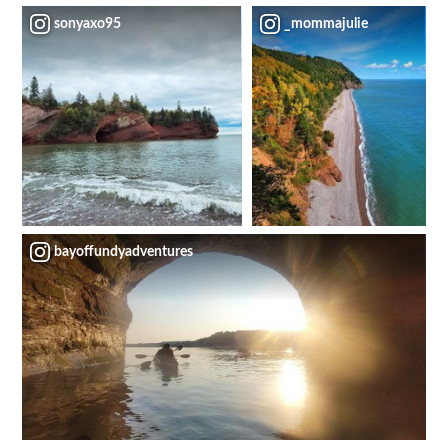
sonyaxo95
_mommajulie
bayoffundyadventures