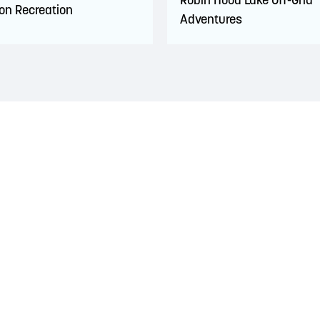
n Recreation
Adventures
traditionnel des nations Wolastoqiyik, Mi'Kmaq et Peskotomuhkati. Ce
es années 1700. Ces traités reconnaissaient le rôle important et s
et visaient à établir une relation de confiance et d'amitié.