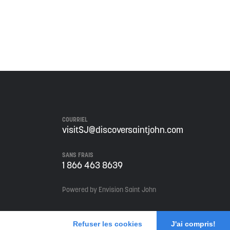
 de ce territoire, et s'engage à poursuivre sur la
COURRIEL
visitSJ@discoversaintjohn.com
SANS FRAIS
1 866 463 8639
Powered by Envision Saint John
Refuser les cookies
J'ai compris!