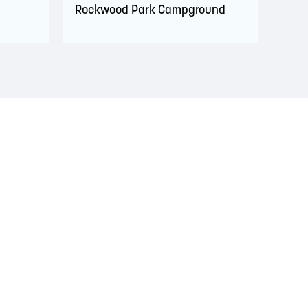
Rockwood Park Campground
 territoire est couvert par des traités de paix et
ignificatif des Wolastoqiyik, des Mi'Kmaq et des