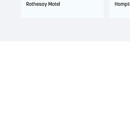
Rothesay Motel
Hampto
RECONNAISSANCE DU TERRITOIRE
La région de Saint John est située sur le territoire 
d'amitié conclus avec la Couronne britannique dans l
Peskotomuhkati dans cette province et dans le pays, 