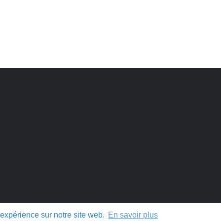
onale respecte les anciens, passés et présents, et les descendants
iation.
 expérience sur notre site web.
En savoir plus