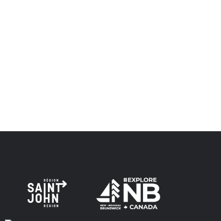
et visaient à établir une relation de confiance et d'amitié.
Envision Saint John : L'organisme de croissance régionale
respecte les anciens, passés et présents, et les
descendants de ce territoire, et s'engage à poursuivre sur
la voie de la vérité, de la collaboration et de la
réconciliation.