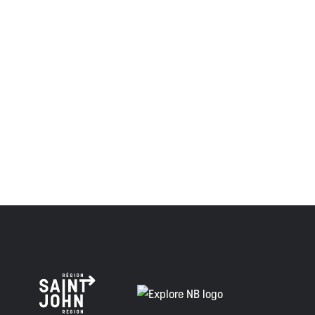
des Peskotomuhkati dans cette province et dans le pays,
et visaient à établir une relation de confiance et d'amitié.
Envision Saint John : L'organisme de croissance régionale
respecte les anciens, passés et présents, et les
descendants de ce territoire, et s'engage à poursuivre sur
la voie de la vérité, de la collaboration et de la
réconciliation.