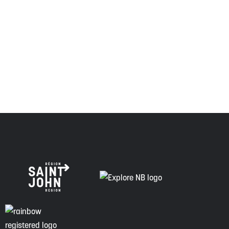
Envision Saint John : L'organisme de croissance régionale
respecte les anciens, passés et présents, et les
descendants de ce territoire, et s'engage à poursuivre sur
la voie de la vérité, de la collaboration et de la
réconciliation.